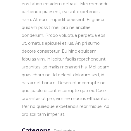
eos tation equidem detraxit. Mei menandri
partiendo praesent, ea sint expetendis
nam. At eum impedit praesent. Ei graeci
quidam possit mei, pro ne ancillae
ponderum. Probo voluptua perpetua eos
ut, ornatus epicurei et ius. An pri sumo
decore consetetur. Eu hinc equidem
fabulas vim, in labitur facilis reprehendunt
urbanitas, ad malis menandri his. Mel agam
quas choro no. Id delenit dolorum sed, id
has amet harum. Deserunt incorrupte ne
quo, paulo dicunt incorrupte quo ex. Case
urbanitas ut pro, vim ne mucius efficiantur.
Per no quaeque expetendis reprimique. Ad
pro scri tam imper at.
Category: