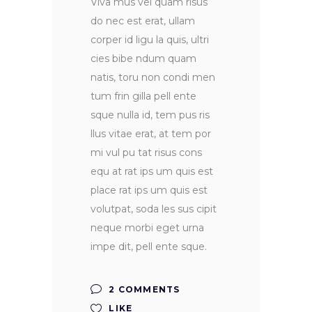
Viva mus vel quam risus
do nec est erat, ullam
corper id ligu la quis, ultri
cies bibe ndum quam
natis, toru non condi men
tum frin gilla pell ente
sque nulla id, tem pus ris
llus vitae erat, at tem por
mi vul pu tat risus cons
equ at rat ips um quis est
place rat ips um quis est
volutpat, soda les sus cipit
neque morbi eget urna
impe dit, pell ente sque.
2 COMMENTS
LIKE