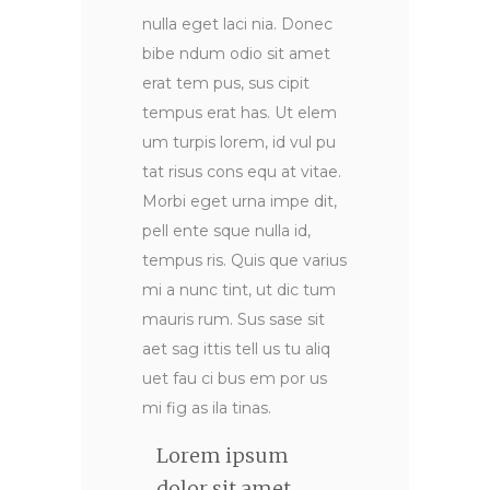
nulla eget laci nia. Donec
bibe ndum odio sit amet
erat tem pus, sus cipit
tempus erat has. Ut elem
um turpis lorem, id vul pu
tat risus cons equ at vitae.
Morbi eget urna impe dit,
pell ente sque nulla id,
tempus ris. Quis que varius
mi a nunc tint, ut dic tum
mauris rum. Sus sase sit
aet sag ittis tell us tu aliq
uet fau ci bus em por us
mi fig as ila tinas.
Lorem ipsum
dolor sit amet,