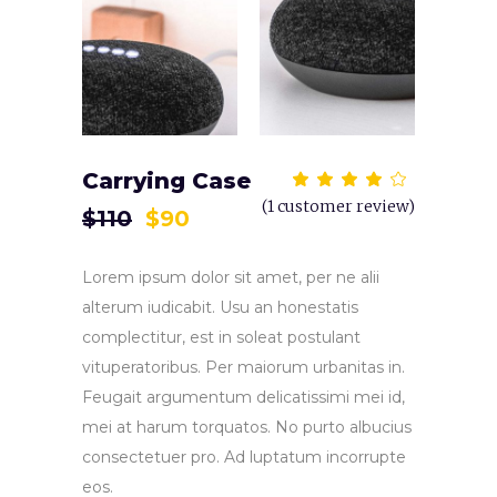
Carrying Case
Rat
1
4.00
(
1
customer review)
out
$
110
$
90
of 5
based
on
customer
Lorem ipsum dolor sit amet, per ne alii
rating
alterum iudicabit. Usu an honestatis
complectitur, est in soleat postulant
vituperatoribus. Per maiorum urbanitas in.
Feugait argumentum delicatissimi mei id,
mei at harum torquatos. No purto albucius
consectetuer pro. Ad luptatum incorrupte
eos.