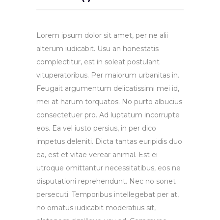
Lorem ipsum dolor sit amet, per ne alii
alterum iudicabit. Usu an honestatis
complectitur, est in soleat postulant
vituperatoribus. Per maiorum urbanitas in.
Feugait argumentum delicatissimi mei id,
mei at harum torquatos. No purto albucius
consectetuer pro. Ad luptatum incorrupte
eos. Ea vel iusto persius, in per dico
impetus deleniti. Dicta tantas euripidis duo
ea, est et vitae verear animal. Est ei
utroque omittantur necessitatibus, eos ne
disputationi reprehendunt. Nec no sonet
persecuti. Temporibus intellegebat per at,
no ornatus iudicabit moderatius sit,