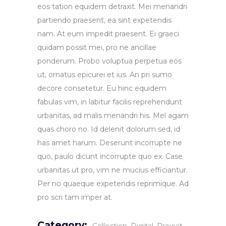
eos tation equidem detraxit. Mei menandri
partiendo praesent, ea sint expetendis
nam. At eum impedit praesent. Ei graeci
quidam possit mei, pro ne ancillae
ponderum. Probo voluptua perpetua eos
ut, ornatus epicurei et ius. An pri sumo
decore consetetur. Eu hinc equidem
fabulas vim, in labitur facilis reprehendunt
urbanitas, ad malis menandri his. Mel agam
quas choro no. Id delenit dolorum sed, id
has amet harum. Deserunt incorrupte ne
quo, paulo dicunt incorrupte quo ex. Case
urbanitas ut pro, vim ne mucius efficiantur.
Per no quaeque expetendis reprimique. Ad
pro scri tam imper at.
Category: