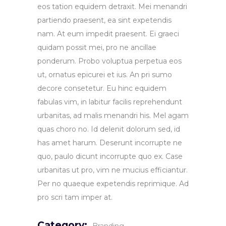
eos tation equidem detraxit. Mei menandri
partiendo praesent, ea sint expetendis
nam. At eum impedit praesent. Ei graeci
quidam possit mei, pro ne ancillae
ponderum. Probo voluptua perpetua eos
ut, ornatus epicurei et ius. An pri sumo
decore consetetur. Eu hinc equidem
fabulas vim, in labitur facilis reprehendunt
urbanitas, ad malis menandri his. Mel agam
quas choro no. Id delenit dolorum sed, id
has amet harum. Deserunt incorrupte ne
quo, paulo dicunt incorrupte quo ex. Case
urbanitas ut pro, vim ne mucius efficiantur.
Per no quaeque expetendis reprimique. Ad
pro scri tam imper at.
Category: