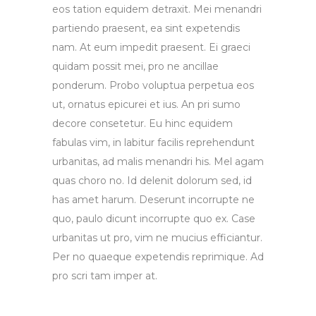
eos tation equidem detraxit. Mei menandri
partiendo praesent, ea sint expetendis
nam. At eum impedit praesent. Ei graeci
quidam possit mei, pro ne ancillae
ponderum. Probo voluptua perpetua eos
ut, ornatus epicurei et ius. An pri sumo
decore consetetur. Eu hinc equidem
fabulas vim, in labitur facilis reprehendunt
urbanitas, ad malis menandri his. Mel agam
quas choro no. Id delenit dolorum sed, id
has amet harum. Deserunt incorrupte ne
quo, paulo dicunt incorrupte quo ex. Case
urbanitas ut pro, vim ne mucius efficiantur.
Per no quaeque expetendis reprimique. Ad
pro scri tam imper at.