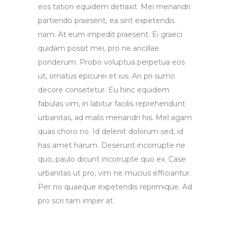
eos tation equidem detraxit. Mei menandri
partiendo praesent, ea sint expetendis
nam. At eum impedit praesent. Ei graeci
quidam possit mei, pro ne ancillae
ponderum. Probo voluptua perpetua eos
ut, ornatus epicurei et ius. An pri sumo
decore consetetur. Eu hinc equidem
fabulas vim, in labitur facilis reprehendunt
urbanitas, ad malis menandri his. Mel agam
quas choro no. Id delenit dolorum sed, id
has amet harum. Deserunt incorrupte ne
quo, paulo dicunt incorrupte quo ex. Case
urbanitas ut pro, vim ne mucius efficiantur.
Per no quaeque expetendis reprimique. Ad
pro scri tam imper at.