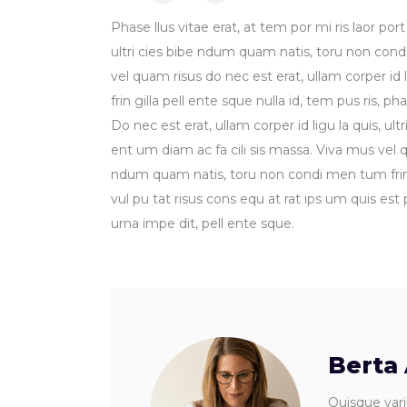
Phase llus vitae erat, at tem por mi ris laor port
ultri cies bibe ndum quam natis, toru non condi
vel quam risus do nec est erat, ullam corper id
frin gilla pell ente sque nulla id, tem pus ris, ph
Do nec est erat, ullam corper id ligu la quis, u
ent um diam ac fa cili sis massa. Viva mus vel qu
ndum quam natis, toru non condi men tum frin gil
vul pu tat risus cons equ at rat ips um quis est
urna impe dit, pell ente sque.
Berta
Quisque vari