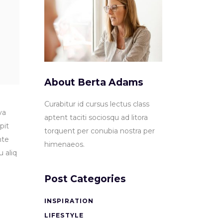
About Berta Adams
Curabitur id cursus lectus class
va
aptent taciti sociosqu ad litora
pit
torquent per conubia nostra per
nte
himenaeos.
u aliq
Post Categories
INSPIRATION
LIFESTYLE