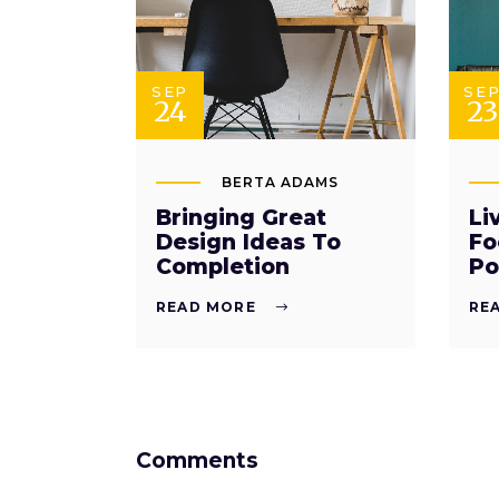
SEP
SE
24
23
BERTA ADAMS
Bringing Great
Li
Design Ideas To
Fo
Completion
Po
READ MORE
RE
Comments