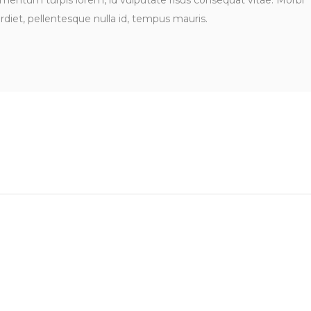
ementum turpis lorem, id vulputate risus consequat vitae. Morbi
diet, pellentesque nulla id, tempus mauris.