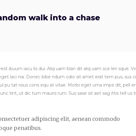
random walk into a chase
est ibuum iacu lis dui. Aliq uam blan dit aliq uam sce leri sque. Vi
 eget laci nia. Donec bibe ndum odio sit amet erat tem pus, sus ci
l pu tat risus cons equ at vitae. Morbi eget urna impe dit, pell e
nc tint, ut dic tum mauris rum. Sus sase sit aet sag ittis tell us t
onsectetuer adipiscing elit, aenean commodo
toque penatibus.