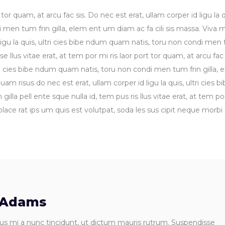
 tor quam, at arcu fac sis. Do nec est erat, ullam corper id ligu la q
 men tum frin gilla, elem ent um diam ac fa cili sis massa. Viva 
 ligu la quis, ultri cies bibe ndum quam natis, toru non condi men
ase llus vitae erat, at tem por mi ris laor port tor quam, at arcu fac 
ltri cies bibe ndum quam natis, toru non condi men tum frin gilla, 
am risus do nec est erat, ullam corper id ligu la quis, ultri cies bi
la pell ente sque nulla id, tem pus ris llus vitae erat, at tem po
 place rat ips um quis est volutpat, soda les sus cipit neque morbi
 Adams
us mi a nunc tincidunt, ut dictum mauris rutrum. Suspendisse