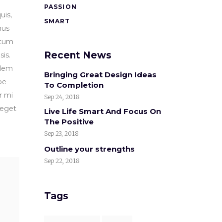
PASSION
uis,
SMART
mus
 tum
Recent News
sis.
elem
Bringing Great Design Ideas
be
To Completion
r mi
Sep 24, 2018
 eget
Live Life Smart And Focus On
The Positive
Sep 23, 2018
Outline your strengths
Sep 22, 2018
Tags