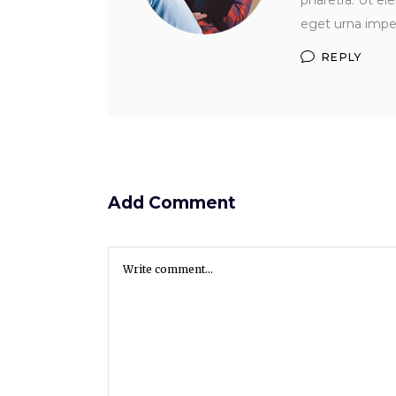
pharetra. Ut el
eget urna imper
REPLY
Add Comment