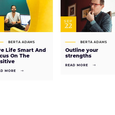
P
SEP
22
BERTA ADAMS
BERTA ADAMS
ve Life Smart And
Outline your
cus On The
strengths
sitive
READ MORE
AD MORE