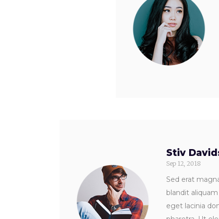
Stiv Davi
Sep 12, 2018
Sed erat magna,
blandit aliquam
eget lacinia do