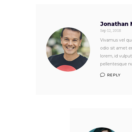
Jonathan 
Sep 12, 2018
Vivamus vel qua
odio sit amet e
lorem, id vulpu
pellentesque nu
REPLY