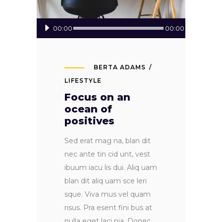
Audio
00:00
00:00
Player
BERTA ADAMS
LIFESTYLE
Focus on an
ocean of
positives
Sed erat mag na, blan dit
nec ante tin cid unt, vest
ibuum iacu lis dui. Aliq uam
blan dit aliq uam sce leri
sque. Viva mus vel quam
risus. Pra esent fini bus at
nulla eget laci nia. Donec