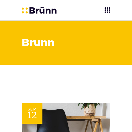
Brunn
SEP
12